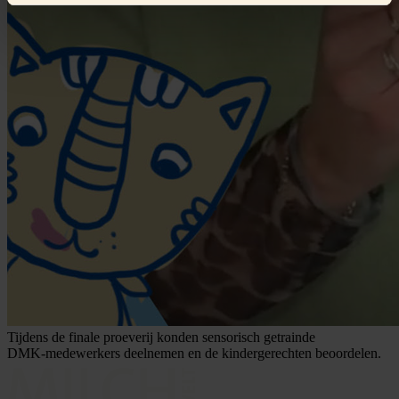
Tijdens de finale proeverij konden sensorisch getrainde
DMK‑medewerkers deelnemen en de kindergerechten beoordelen.