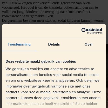
van DMK – kregen vier verschillende gerechten van Alete
voorgelegd. Het doel is om de klassieke potjesmaaltijden aan te
vullen en jonge kinderen de overgang naar ‘mee-eten’ met
volwassenen te vergemakkelijken.
De gerechten bevatten meer stukjes, zodat kinderen kunnen wennen
aan kauwen, en zijn qua smaak net zo gevarieerd – heel bewust
zonder toegevoegd zout. Hoe de uiteindelijke maaltijden worden
ontvangen en hoe de proeverij verloopt, is met de camera
vastgelegd.
Toestemming
Details
Over
Deze website maakt gebruik van cookies
We gebruiken cookies om content en advertenties te
personaliseren, om functies voor social media te bieden
en om ons websiteverkeer te analyseren. Ook delen we
informatie over uw gebruik van onze site met onze
partners voor social media, adverteren en analyse. Deze
partners kunnen deze gegevens combineren met andere
informatie die u aan ze heeft verstrekt of die ze hebben