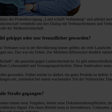
tiator der Protestbewegung „Land schafft Verbindung“ und arbeitet i
andwirtschaft vermitteln und den Dialog mit Verbraucherinnen und Verbra
lle der Molkereiwirtschaft.
 Bild gekippt oder nur freundlicher geworden?
das Vertrauen war in der Bevölkerung immer größer, als viele Landwirte 
gen uns. Das war ein Fehler. Die Mehrheit differenziert deutlich stärker
llschaft“, die pauschal gegen Landwirtschaft ist. Es gibt unterschied
bare Lebensmittel und Versorgungssicherheit. Diese Ambivalenz muss ma
ller geworden. Früher reichte es stärker, ein gutes Produkt zu liefer
idungen ein, zumindest bei einem wachsenden Teil der Verbraucher. Dara
 die Straße gegangen?
 Es kamen immer neue Vorgaben, immer neue Dokumentationspflichten, 
politisches Signal. Für einen Betrieb kann es Investitionen, Umbauten,
hat sich damals entladen.