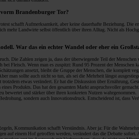
en vorm Brandenburger Tor?
Protest schafft Aufmerksamkeit, aber keine dauerhafte Beziehung. Die en
ch mehr Landwirte selbst öffentlich über ihren Alltag. Nicht als Hoch
modell. War das ein echter Wandel oder eher ein Großs
uch. Die Zahlen zeigen ja, dass der überwiegende Teil der Menschen we
h bei Fleisch. Wenn man es zuspitzt: Rund 95 Prozent der Menschen ka
Schätzungen ansetzt, bleibt die Gruppe der Menschen, die komplett vega
 Aber m
an sollte auch nicht so tun, als sei die Mehrheit längst ausgestieg
at trotzdem etwas verändert. Er hat die Diskussion über Ernährung, Ge
n eines Produkts. Das hat den gesamten Markt anspruchsvoller gemacht.
eu bewertet und stärker über ihren konkreten Nutzen wahrgenommen.
Bedrohung, sondern auch Innovationsdruck. Entscheidend ist, dass Ver
zt Regeln, Kommunikation schafft Verständnis. Aber ja: Für die Wahrn
ungen auf einem Hof getroffen werden, verändert das die Debatte sofor