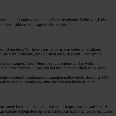
nzwischen im Landesvorstand des Bauernverbands Schleswig-Holstein.
uchern stärken will. Ingo Müller vertritt die
selbst dachten. Wir haben uns lange an den lautesten Kritikern
: Sie sieht Probleme, aber sie sieht auch, dass wir Lebensmittel
liche Erwartungen. Viele Menschen wünschen sich Tierwohl,
n ernst nehmen. Unser Job bei der Initiative Milch ist es, diese
n. Heute werden Produktionsbedingungen mitbewertet. Herkunft, CO₂-
uf müssen wir reagieren, ohne die wirtschaftliche Realität
immer neue Debatten. Aber kaum jemand fragte, was das auf dem Hof
 zusätzliche Arbeitsstunden oder echte Existenzfragen bedeuten. Dieser