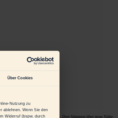
Über Cookies
nline-Nutzung zu
der ablehnen. Wenn Sie den
em Widerruf (bspw. durch
e und Molkereien den direkten Dialog. Drei Stimmen über neue Nähe,