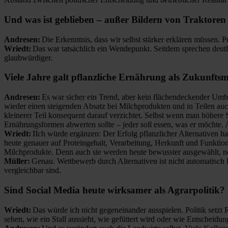
Und was ist geblieben – außer Bildern von Traktor
Andresen:
Die Erkenntnis, dass wir selbst stärker erklären müssen. 
Wriedt:
Das war tatsächlich ein Wendepunkt. Seitdem sprechen deutli
glaubwürdiger.
Viele Jahre galt pflanzliche Ernährung als Zukunfts
Andresen:
Es war sicher ein Trend, aber kein flächendeckender Umbr
wieder einen steigenden Absatz bei Milchprodukten und in Teilen auc
kleinerer Teil konsequent darauf verzichtet. Selbst wenn man höhere 
Ernährungsformen abwerten sollte – jeder soll essen, was er möchte.
Wriedt:
I
Ich würde ergänzen: Der Erfolg pflanzlicher Alternativen h
heute genauer auf Proteingehalt, Verarbeitung, Herkunft und Funktio
Milchprodukte. Denn auch sie werden heute bewusster ausgewählt, n
Müller:
Genau. Wettbewerb durch Alternativen ist nicht automatisch 
vergleichbar sind.
Sind
Social
Media heute wirksamer als Agrarpolitik?
Wriedt:
Das würde ich nicht gegeneinander ausspielen. Politik set
sehen, wie ein Stall aussieht, wie gefüttert wird oder wie Entscheid