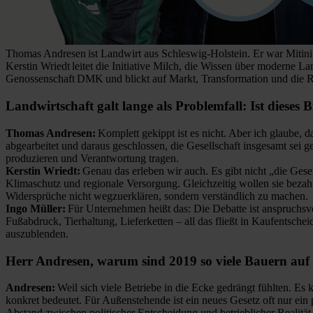
Thomas Andresen ist Landwirt aus Schleswig-Holstein. Er war Mitini
Kerstin Wriedt leitet die Initiative Milch, die Wissen über moderne L
Genossenschaft DMK und blickt auf Markt, Transformation und die Ro
Landwirtschaft galt lange als Problemfall: Ist dieses
Thomas Andresen:
Komplett gekippt ist es nicht. Aber ich glaube, 
abgearbeitet und daraus geschlossen, die Gesellschaft insgesamt sei ge
produzieren und Verantwortung tragen.
Kerstin Wriedt:
Genau das erleben wir auch. Es gibt nicht „die Gese
Klimaschutz und regionale Versorgung. Gleichzeitig wollen sie bezahl
Widersprüche nicht
wegzuerklären
, sondern verständlich zu machen.
I
ngo Müller:
Für Unternehmen heißt das: Die Debatte ist anspruchsvo
Fußabdruck, Tierhaltung, Lieferketten – all das fließt in Kaufentsche
auszublenden.
Herr Andresen, warum sind 2019 so viele Bauern auf
Andresen:
Weil sich viele Betriebe in die Ecke gedrängt fühlten.
konkret bedeutet. Für Außenstehende ist ein neues Gesetz oft nur ein 
Abstand zwischen politischer Entscheidung und betrieblicher Realität 