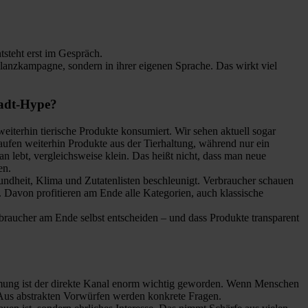
tsteht erst im Gespräch.
glanzkampagne, sondern in ihrer eigenen Sprache. Das wirkt viel
tadt-Hype?
iterhin tierische Produkte konsumiert. Wir sehen aktuell sogar
ufen weiterhin Produkte aus der Tierhaltung, während nur ein
n lebt, vergleichsweise klein. Das heißt nicht, dass man neue
en.
sundheit, Klima und Zutatenlisten beschleunigt. Verbraucher schauen
 Davon profitieren am Ende alle Kategorien, auch klassische
braucher am Ende selbst entscheiden – und dass Produkte transparent
ehmung ist der direkte Kanal enorm wichtig geworden. Wenn Menschen
t. Aus abstrakten Vorwürfen werden konkrete Fragen.