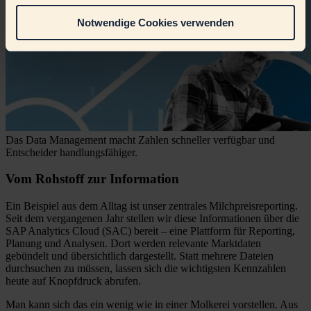
Notwendige Cookies verwenden
Das Data Management macht Zahlen schneller verfügbar und
Entscheider handlungsfähiger.
Vom Rohstoff zur Information
Ein Beispiel aus dem Alltag ist unser zentrales
Milchpreisreporting
.
Seit dem vergangenen Jahr stellen wir diese Informationen über die
SAP Analytics Cloud (SAC) bereit – eine Plattform für Reporting,
Planung und Analysen. Dort werden relevante Marktdaten
gebündelt und übersichtlich dargestellt. Statt mehrere Dateien
durchsuchen zu müssen, lassen sich die wichtigsten Kennzahlen
heute auf Knopfdruck abrufen.
Man kann sich das ein wenig wie in einer Molkerei vorstellen. Aus