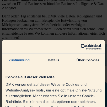
zwischen IT und Business zu bündeln: Business
Intelligence
& Data
Analytics.
Denn jeden Tag entstehen bei DMK viele Daten. Kolleginnen und
Kollegen beobachten zum Beispiel die Entwicklung von
Milchpreisen, analysieren Marktberichte oder verfolgen
Informationen zu Wettbewerbern. Doch damit stellt sich schnell eine
entscheidende Frage: Wo kommen all diese Informationen eigentlich
zusammen?
Zustimmung
Details
Über Cookies
Cookies auf dieser Webseite
DMK verwendet auf dieser Website Cookies und
Website-Analyse-Tools, um eine optimale Online-Nutzung
zu ermöglichen. Mehr erfahren Sie in unserer Cookie-
Richtlinie. Sie können dies akzeptieren oder ablehnen.