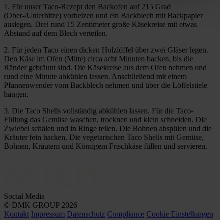
1. Für unser Taco-Rezept den Backofen auf 215 Grad
(Ober-/Unterhitze) vorheizen und ein Backblech mit Backpapier
auslegen. Drei rund 15 Zentimeter große Käsekreise mit etwas
Abstand auf dem Blech verteilen.
2. Für jeden Taco einen dicken Holzlöffel über zwei Gläser legen.
Den Käse im Ofen (Mitte) circa acht Minuten backen, bis die
Ränder gebräunt sind. Die Käsekreise aus dem Ofen nehmen und
rund eine Minute abkühlen lassen. Anschließend mit einem
Pfannenwender vom Backblech nehmen und über die Löffelstiele
hängen.
3. Die Taco Shells vollständig abkühlen lassen. Für die Taco-
Füllung das Gemüse waschen, trocknen und klein schneiden. Die
Zwiebel schälen und in Ringe teilen. Die Bohnen abspülen und die
Kräuter fein hacken. Die vegetarischen Taco Shells mit Gemüse,
Bohnen, Kräutern und Körnigem Frischkäse füllen und servieren.
Social Media
© DMK GROUP 2026
Kontakt
Impressum
Datenschutz
Compliance
Cookie Einstellungen