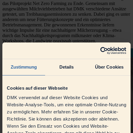
das Pilotprojekt Net Zero Farming zu Ende. Gemeinsam mit
ausgewählten Milchviehbetrieben hat DMK verschiedene Ansätze
getestet, um Treibhausgasemissionen zu senken. Dabei ging es unter
anderem um neue Fütterungskonzepte und ein optimiertes
Betriebsmanagement. Die gewonnenen Erkenntnisse liefern
wichtige Impulse für eine nachhaltigere Milcherzeugung – etwa
durch das Nachhaltigkeitsprogramm
milkmaster
oder Klima-
Workshops, die Landwirte praxisnah unterstützen.
Zustimmung
Details
Über Cookies
Cookies auf dieser Webseite
DMK verwendet auf dieser Website Cookies und
Website-Analyse-Tools, um eine optimale Online-Nutzung
zu ermöglichen. Mehr erfahren Sie in unserer Cookie-
Richtlinie. Sie können dies akzeptieren oder ablehnen.
Wenn Sie den Einsatz von Cookies und Website-