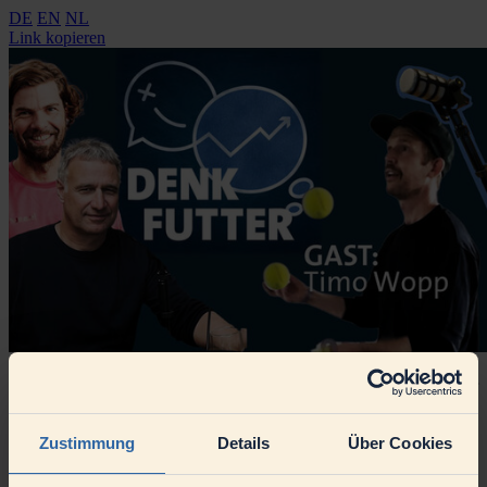
DE
EN
NL
Link kopieren
„Alles was wir an Veränderungen haben, beginnt mit Loslassen.“
Bei der Aufzeichnung der aktuellen Podcast-Folge „Denkfutter“ war
Kabarettist, Jongleur und Vortragsredner Timo Wopp zu Gast.
Im Takt der Jonglierbälle Schwachstellen finden – wenn der
Zustimmung
Details
Über Cookies
gebürtige Oldenburger Timo Wopp zu Unternehmen kommt,
wendet er artistische Fähigkeiten und Humor wie eine Lupe an. Als