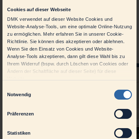
studierter Betriebswissenschaftler, ehemaliges Mitglied des Cirque
Cookies auf dieser Webseite
du Soleil und Kabarettist bringt er einen besonderen Blick für
Managementführung mit. Mit den Podcast-Moderatoren Marco
DMK verwendet auf dieser Website Cookies und
Bode, ehemaliger Fußball-Europameister und Oliver Bartelt,
Kommunikationschef des Deutschen Milchkontors, spricht der 49-
Website-Analyse-Tools, um eine optimale Online-Nutzung
Jährige über die Kraft des gemeinsamen Lachens und warum
zu ermöglichen. Mehr erfahren Sie in unserer Cookie-
Jonglieren hilft, den Kopf für neue Ideen freizumachen. Und dafür
Richtlinie. Sie können dies akzeptieren oder ablehnen.
muss man kein Zirkusprofi sein.
Wenn Sie den Einsatz von Cookies und Website-
Analyse-Tools akzeptieren, dann gilt diese Wahl bis zu
Ihrem Widerruf (bspw. durch Löschen von Cookies oder
Ändern der Schaltfläche auf dieser Seite) für diese
Website.
Einwilligungsauswahl
Notwendig
Präferenzen
Statistiken