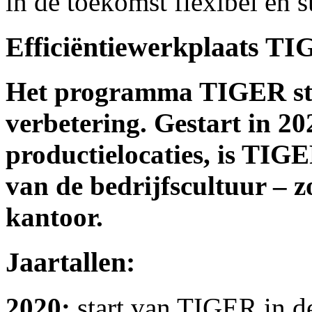
in de toekomst flexibel en s
Efficiëntiewerkplaats T
Het programma TIGER sta
verbetering. Gestart in 202
productielocaties, is TIG
van de bedrijfscultuur – z
kantoor.
Jaartallen:
2020:
start van TIGER in de